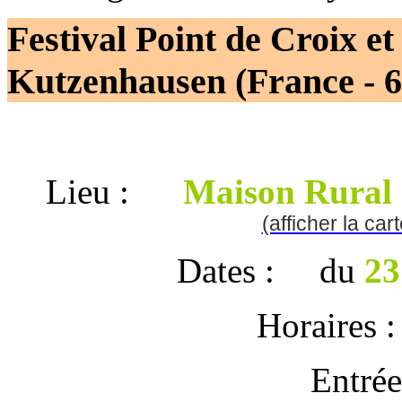
Festival Point de Croix e
Kutzenhausen (France - 6
Lieu :
Maison Rural
(afficher la car
Dates : du
23
Horaires 
Entré